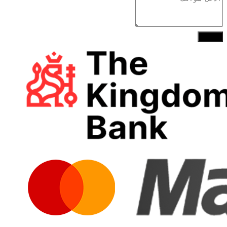
إرسال