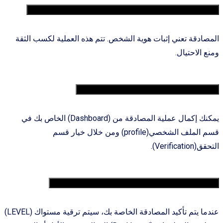
8. لماذا يجب أن تتم المصادقة أو التوثیق علی معلوماتي؟
المصادقة تعني إثبات هوية الشخص. تتم هذه العملية لكسب الثقة
ومنع الاحتيال.
9. كيف يمكنني اتمام عملية المصادقة؟
يمكنك إكمال عملیة المصادقة من (Dashboard) الخاص بك في
قسم الملف الشخصي(profile) ومن خلال خيار قسم
التحقق(Verification).
10. ما هو المستوى رقم واحد أو المستوی الأول؟
عندما يتم تأكيد المصادقة الخاصة بك، سيتم ترقية مستواك (LEVEL)