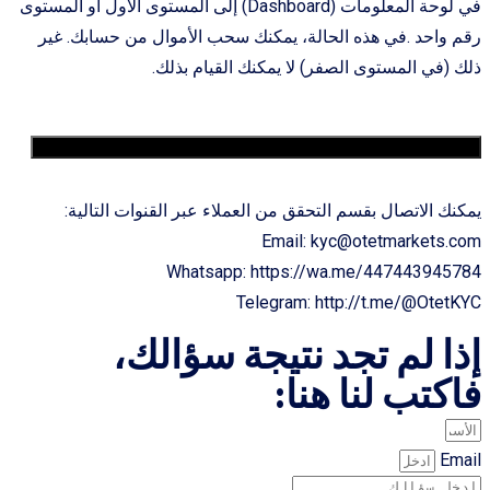
في لوحة المعلومات (Dashboard) إلى المستوى الأول أو المستوى
رقم واحد .في هذه الحالة، يمكنك سحب الأموال من حسابك. غير
ذلك (في المستوى الصفر) لا يمكنك القيام بذلك.
11. ما هي طريقة التواصل مع قسم التحقق من العملاء KYC؟
يمكنك الاتصال بقسم التحقق من العملاء عبر القنوات التالية:
Email:
kyc@otetmarkets.com
Whatsapp: https://wa.me/447443945784
Telegram: http://t.me/@OtetKYC
إذا لم تجد نتيجة سؤالك،
فاكتب لنا هنا:
Email