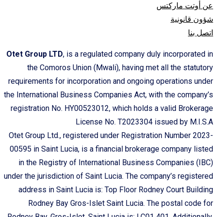
عن أوتت مارکتس
شؤون قانونیة
اتصل بنا
Otet Group LTD
, is a regulated company duly incorporated in
the Comoros Union (Mwali), having met all the statutory
requirements for incorporation and ongoing operations under
the International Business Companies Act, with the company’s
registration No. HY00523012, which holds a valid Brokerage
License No. T2023304 issued by M.I.S.A
Otet Group Ltd., registered under Registration Number 2023-
00595 in Saint Lucia, is a financial brokerage company listed
in the Registry of International Business Companies (IBC)
under the jurisdiction of Saint Lucia. The company’s registered
address in Saint Lucia is: Top Floor Rodney Court Building
Rodney Bay Gros-Islet Saint Lucia. The postal code for
Rodney Bay, Gros-Islet, Saint Lucia is: LC01 401. Additionally,