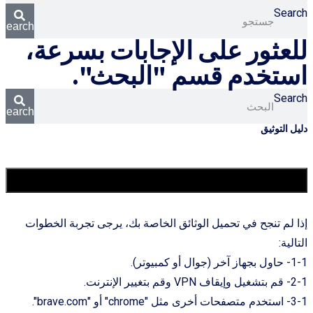
Search
Search
للعثور على الإجابات بسرعة،
استخدم قسم "البحث".
Search
Search
دليل التوثیق
1. لقد قمت بتحميل الصور عدة مرات أثناء عملية المصادقة، لكن
لم تتم الموافقة عليها.
إذا لم تنجح في تحميل الوثائق الخاصة بك، يرجى تجربة الخطوات
التالية:
1-1- حاول بجهاز آخر (جوال أو كمبيوتر).
2-1- قم بتشغیل وإیقاف VPN وقم بتغيير الإنترنت.
3-1- استخدم متصفحات أخرى مثل "chrome" أو "brave.com".